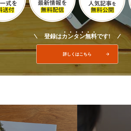
登録は
カ
ン
タ
ン
無
料
です!
詳しくはこちら