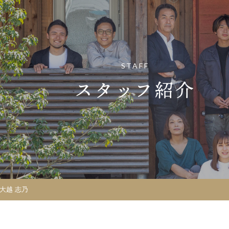
STAFF
スタッフ紹介
 大越 志乃