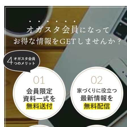
オ
ガ
ス
タ
会
員
になって
お得な情報をGETしませんか？