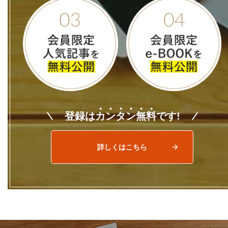
登録は
カ
ン
タ
ン
無
料
です!
詳しくはこちら