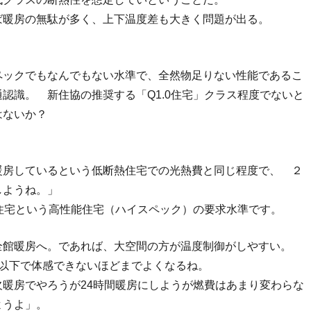
ば暖房の無駄が多く、上下温度差も大きく問題が出る。
ペックでもなんでもない水準で、全然物足りない性能であるこ
認識。 新住協の推奨する「Q1.0住宅」クラス程度でないと
はないか？
暖房しているという低断熱住宅での光熱費と同じ程度で、 ２
しようね。」
0住宅という高性能住宅（ハイスペック）の要求水準です。
全館暖房へ。であれば、大空間の方が温度制御がしやすい。
度以下で体感できないほどまでよくなるね。
暖房でやろうが24時間暖房にしようが燃費はあまり変わらな
ようよ」。