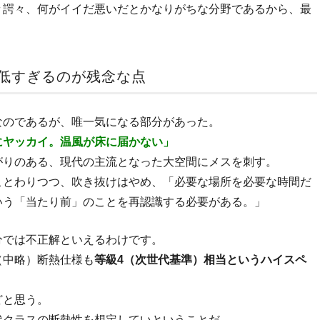
々諤々、何がイイだ悪いだとかなりがちな分野であるから、最
。
低すぎるのが残念な点
なのであるが、唯一気になる部分があった。
にヤッカイ。温風が床に届かない」
がりのある、現代の主流となった大空間にメスを刺す。
ことわりつつ、吹き抜けはやめ、「必要な場所を必要な時間だ
いう「当たり前」のことを再認識する必要がある。」
分では不正解といえるわけです。
（中略）断熱仕様も
等級4（次世代基準）相当というハイスペ
どと思う。
代クラスの断熱性を想定していということだ。