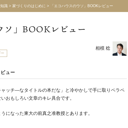
の知識
>
家づくりのはじめに
>
「エコハウスのウソ」BOOKレビュー
ウソ」BOOKレビュー
相模 稔
ギー
レビュー
キャッチ―なタイトルの本だな」と冷やかしで手に取りペラペ
ないおもしろい文章のキレ具合です。
ようになった東大の前真之准教授とあります。