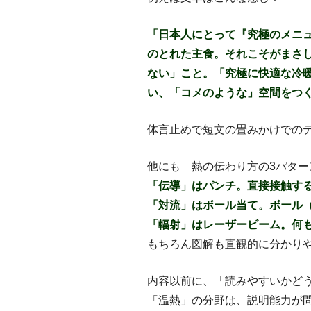
「日本人にとって『究極のメニ
のとれた主食。それこそがまさ
ない」こと。「究極に快適な冷
い、「コメのような」空間をつ
体言止めで短文の畳みかけでの
他にも 熱の伝わり方の3パター
「伝導」はパンチ。直接接触す
「対流」はボール当て。ボール
「輻射」はレーザービーム。何
もちろん図解も直観的に分かり
内容以前に、「読みやすいかど
「温熱」の分野は、説明能力が