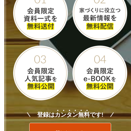
登録は
カ
ン
タ
ン
無
料
です!