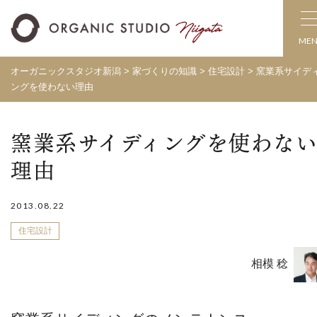
ME
オーガニックスタジオ新潟
>
家づくりの知識
>
住宅設計
>
窯業系サイデ
ングを使わない理由
窯業系サイディングを使わな
理由
2013.08.22
住宅設計
相模 稔