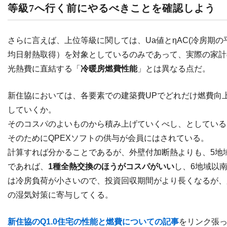
等級7へ行く前にやるべきことを確認しよう
さらに言えば、上位等級に関しては、Ua値とηAC(冷房期の
均日射熱取得）を対象としているのみであって、実際の家計
光熱費に直結する「
冷暖房燃費性能
」とは異なる点だ。
新住協においては、各要素での建築費UPでどれだけ燃費向
していくか。
そのコスパのよいものから積み上げていくべし、としている
そのためにQPEXソフトの供与が会員にはされている。
計算すれば分かることであるが、外壁付加断熱よりも、5地
であれば、
1種全熱交換のほうがコスパがいい
し、6地域以
は冷房負荷が小さいので、投資回収期間がより長くなるが、
の湿気対策に寄与してくる。
新住協のQ1.0住宅の性能と燃費についての記事
をリンク張