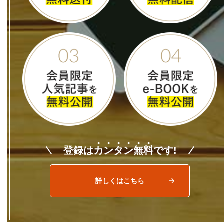
登録は
カ
ン
タ
ン
無
料
です!
詳しくはこちら