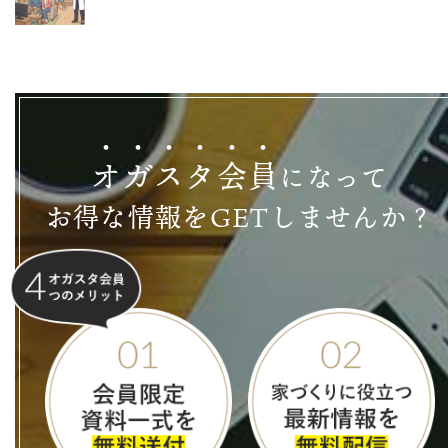
オ
ガ
ス
タ
会
員
になって
お得な情報をGETしませんか？