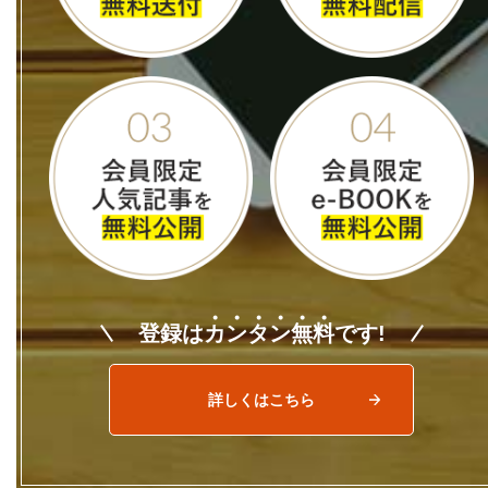
登録は
カ
ン
タ
ン
無
料
です!
詳しくはこちら