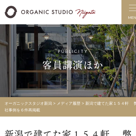
ME
PUBLICITY
客員講演ほか
オーガニックスタジオ新潟
>
メディア履歴
>
新潟で建てた家１５４軒 
社事例を６件再掲載
新潟で建てた家１５４軒 弊