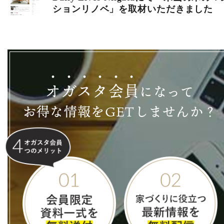
ションリノベ」を取材いただきました
オ
ガ
ス
タ
会
員
になって
お得な情報をGETしませんか？