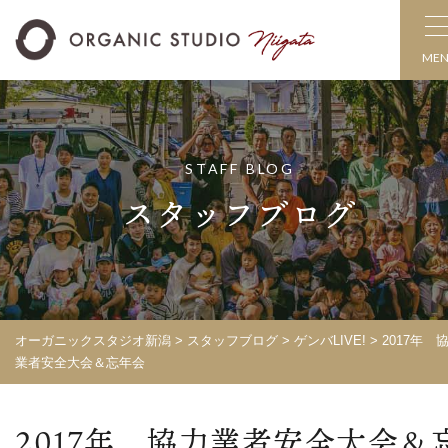
ME
STAFF BLOG
スタッフブログ
オーガニックスタジオ新潟
>
スタッフブログ
>
ゲンバLIVE!
>
2017年 
業者安全大会＆忘年会
2017年 協力業者安全大会＆