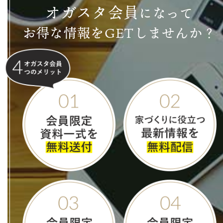
オ
ガ
ス
タ
会
員
になって
お得な情報をGETしませんか？