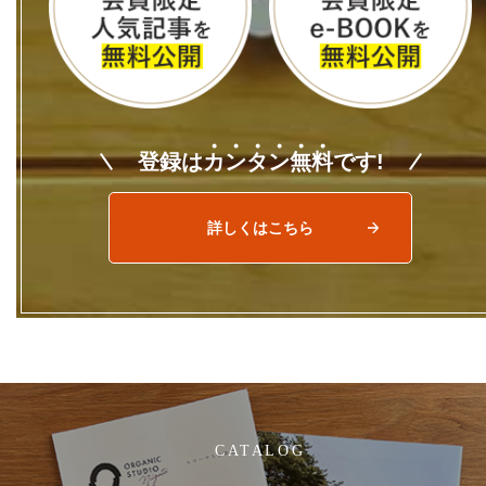
登録は
カ
ン
タ
ン
無
料
です!
詳しくはこちら
CATALOG