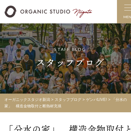
ME
STAFF BLOG
スタッフブログ
オーガニックスタジオ新潟
>
スタッフブログ
>
ゲンバLIVE!
>
「分水の
家」 構造金物取付と断熱材充填
「分水の家」 構造金物取付