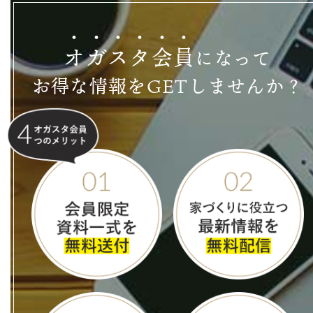
オ
ガ
ス
タ
会
員
になって
お得な情報をGETしませんか？