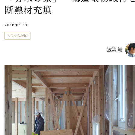
断熱材充填
2018.01.11
ゲンバLIVE!
波潟 靖