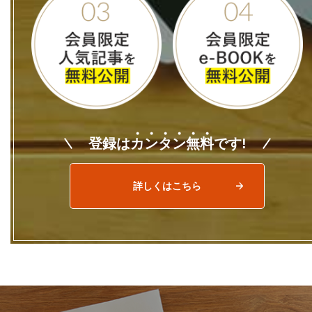
登録は
カ
ン
タ
ン
無
料
です!
詳しくはこちら