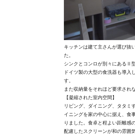
キッチンは建て主さんが選び抜
た。
シンクとコンロが別々にあるⅡ型
ドイツ製の大型の食洗器も導入
す。
また収納量をそれほど要求され
【凝縮された室内空間】
リビング、ダイニング、タタミ
イニングを家の中心に据え、食
りました。食卓と程よい距離感
配慮したスクリーンが和の雰囲