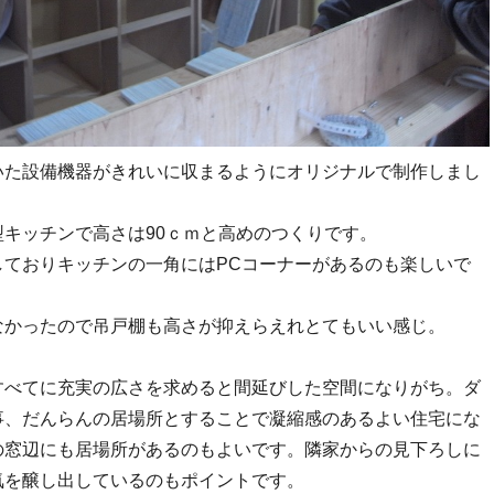
いた設備機器がきれいに収まるようにオリジナルで制作しまし
キッチンで高さは90ｃｍと高めのつくりです。
しておりキッチンの一角にはPCコーナーがあるのも楽しいで
なかったので吊戸棚も高さが抑えらえれとてもいい感じ。
すべてに充実の広さを求めると間延びした空間になりがち。ダ
事、だんらんの居場所とすることで凝縮感のあるよい住宅にな
の窓辺にも居場所があるのもよいです。隣家からの見下ろしに
気を醸し出しているのもポイントです。