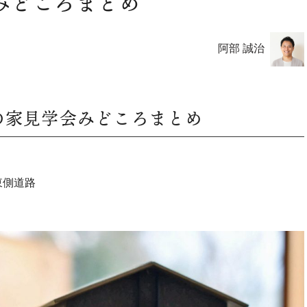
みどころまとめ
阿部 誠治
町の家見学会みどころまとめ
）東側道路