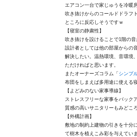
エアコン一台で家じゅうを冷暖
吹き抜けからのコールドドラフ
ところに反応しそうですｗ
【寝室の静粛性】
吹き抜けを設けることで1階の
設計者としては他の部屋からの
解決したい。温熱環境、音環境
ただければと思います。
またオーナーズコラム「
シンプ
布団をしまえば多用途に使える
【よどみのない家事導線】
ストレスフリーな家事をバック
質感の高いサニタリーもみどこ
【外構計画】
敷地の制約上建物の引きを十分
て樹木を植えこみ彩を与えてい