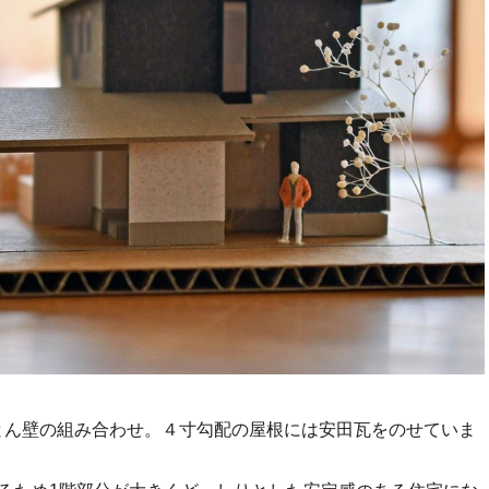
とん壁の組み合わせ。４寸勾配の屋根には安田瓦をのせていま