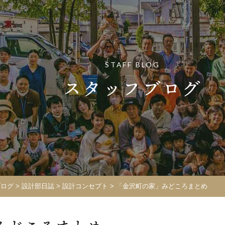
STAFF BLOG
スタッフブログ
ブログ
>
設計部日誌
>
設計コンセプト
>
「金沢町の家」みどころまとめ