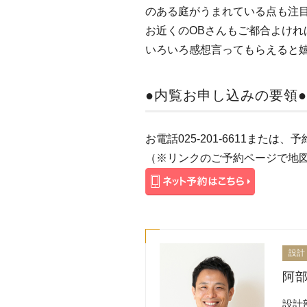
のある庭がうまれている点も注
お近くのOBさんもご都合よけれ
いろいろ感想言ってもらえると
●内覧お申し込みの要領
お電話025-201-6611また
（※リンクのご予約ページで地
設計
阿部
設計