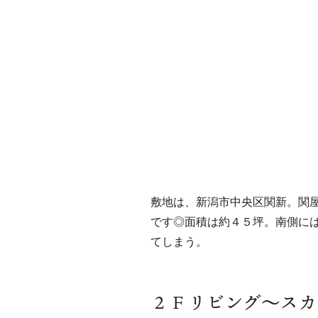
敷地は、新潟市中央区関新。関
です◎面積は約４５坪。南側に
てしまう。
２Ｆリビング～スカ