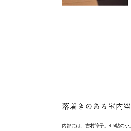
落着きのある室内
内部には、吉村障子。4.5帖の