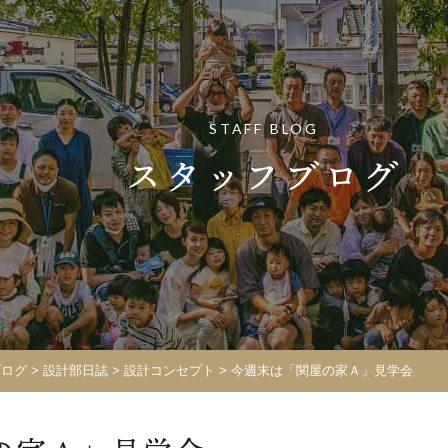
STAFF BLOG
スタッフブログ
ブログ
>
設計部日誌
>
設計コンセプト
>
今週末は「関屋の家Ａ」見学会