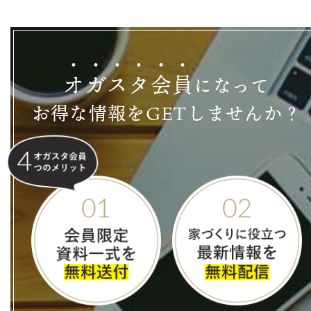
オ
ガ
ス
タ
会
員
になって
お得な情報をGETしませんか？