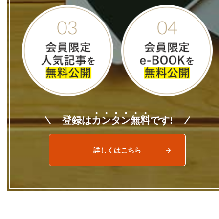
登録は
カ
ン
タ
ン
無
料
です!
詳しくはこちら