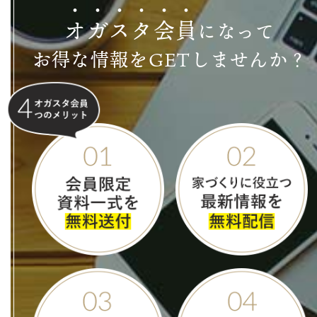
オ
ガ
ス
タ
会
員
になって
お得な情報をGETしませんか？