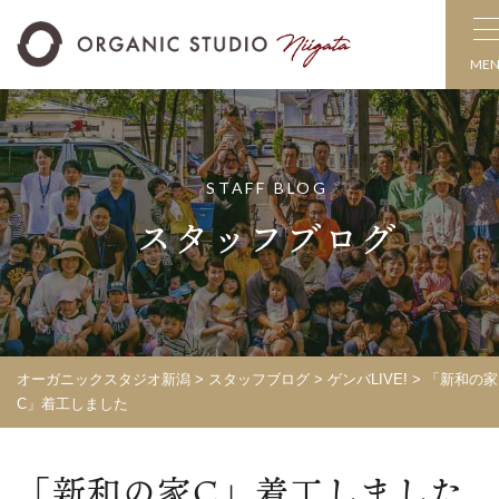
ME
STAFF BLOG
スタッフブログ
オーガニックスタジオ新潟
>
スタッフブログ
>
ゲンバLIVE!
>
「新和の家
C」着工しました
「新和の家C」着工しました