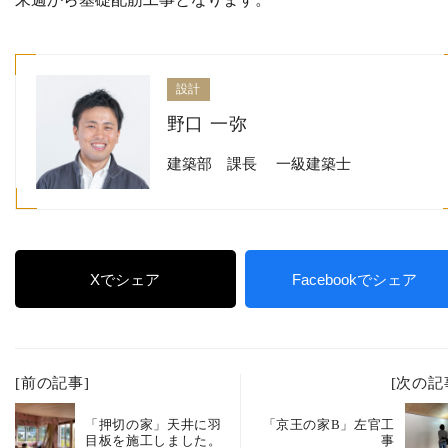
設計
野口 一弥
建築部 課長 一級建築士
Xでシェア
Facebookでシェア
[前の記事]
[次の記
「押切の家」天井に羽
「京王の家B」左官工
目板を施工しました。
事