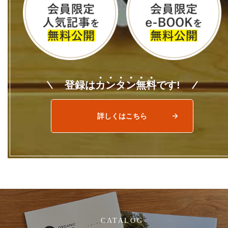
登録は
カ
ン
タ
ン
無
料
です!
詳しくはこちら
CATALOG