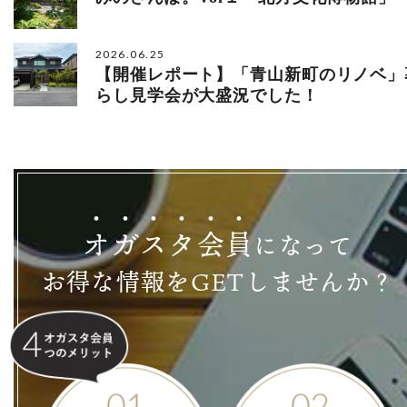
2026.06.25
【開催レポート】「青山新町のリノベ」
らし見学会が大盛況でした！
オ
ガ
ス
タ
会
員
になって
お得な情報をGETしませんか？