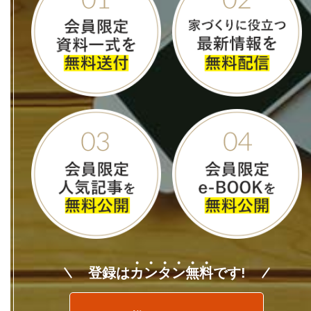
登録は
カ
ン
タ
ン
無
料
です!