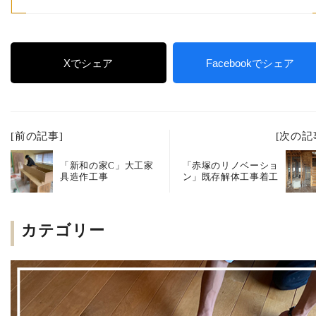
Xでシェア
Facebookでシェア
[前の記事]
[次の記
「新和の家C」大工家
「赤塚のリノベーショ
具造作工事
ン」既存解体工事着工
カテゴリー