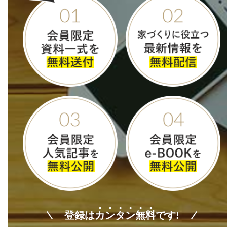
登録は
カ
ン
タ
ン
無
料
です!