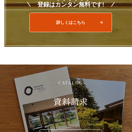
登録は
カ
ン
タ
ン
無
料
です!
詳しくはこちら
CATALOG
資料請求