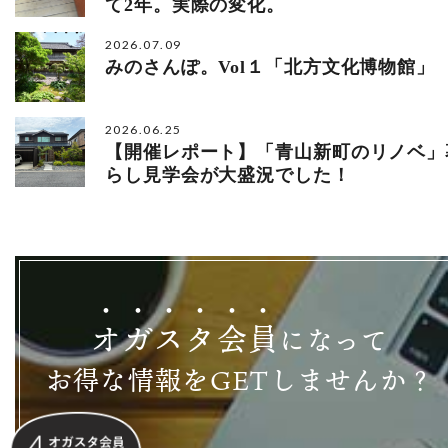
て2年。実際の変化。
2026.07.09
みのさんぽ。Vol１「北方文化博物館」
2026.06.25
【開催レポート】「青山新町のリノベ」
らし見学会が大盛況でした！
オ
ガ
ス
タ
会
員
になって
お得な情報をGETしませんか？