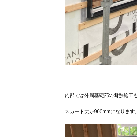
内部では外周基礎部の断熱施工
スカート丈が900mmになります