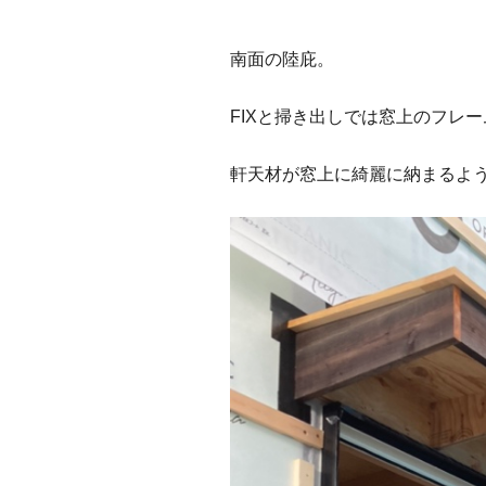
南面の陸庇。
FIXと掃き出しでは窓上のフレ
軒天材が窓上に綺麗に納まるよ