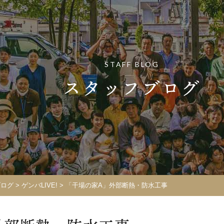
STAFF BLOG
スタッフブログ
ブログ
>
ゲンバLIVE!
>
「干場の家A」外部断熱・防水工事