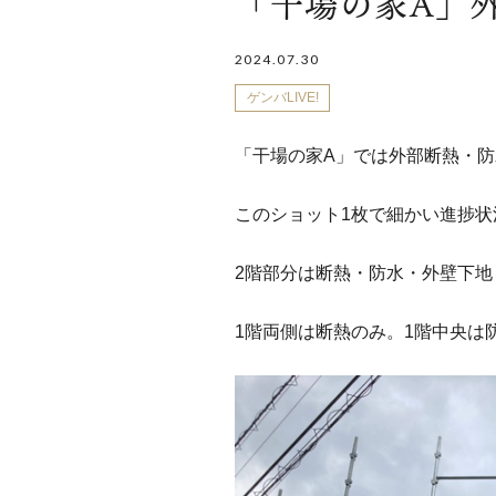
「干場の家A」
2024.07.30
ゲンバLIVE!
「干場の家A」では外部断熱・
このショット1枚で細かい進捗状
2階部分は断熱・防水・外壁下地
1階両側は断熱のみ。1階中央は