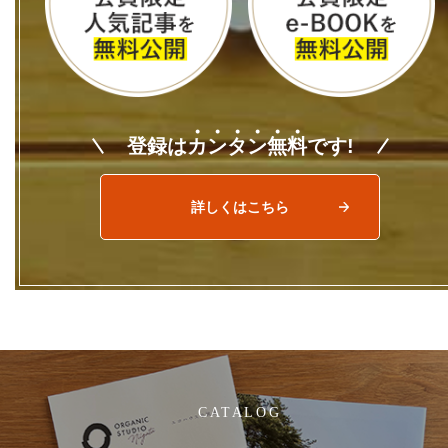
登録は
カ
ン
タ
ン
無
料
です!
詳しくはこちら
CATALOG