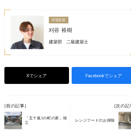
現場監督
刈谷 裕樹
建築部 二級建築士
Xでシェア
Facebookでシェア
[前の記事]
[次の記
「五十嵐3の町の家」竣
レンジフードのお掃除
工