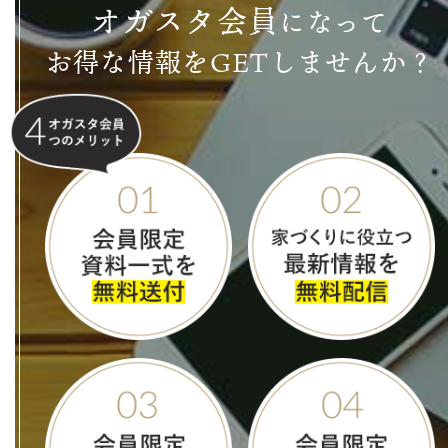
オ
ガ
ス
タ
会
員
になって
お得な情報をGETしませんか？