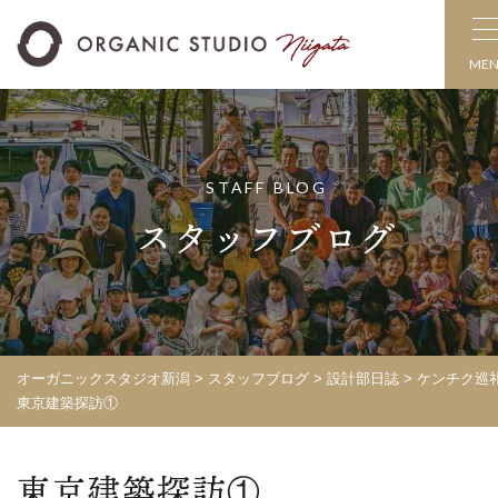
ME
STAFF BLOG
スタッフブログ
オーガニックスタジオ新潟
>
スタッフブログ
>
設計部日誌
>
ケンチク巡
東京建築探訪①
東京建築探訪①