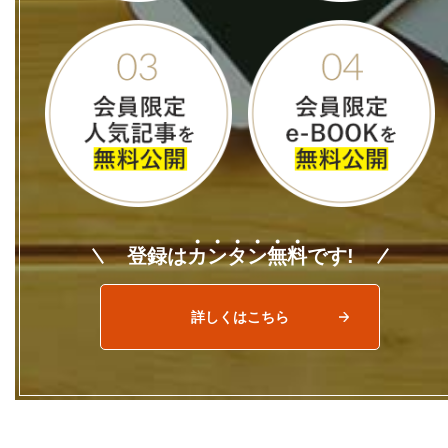
登録は
カ
ン
タ
ン
無
料
です!
詳しくはこちら