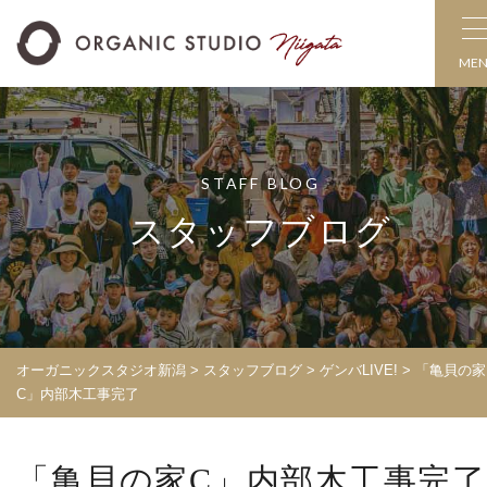
ME
STAFF BLOG
スタッフブログ
オーガニックスタジオ新潟
>
スタッフブログ
>
ゲンバLIVE!
>
「亀貝の家
C」内部木工事完了
「亀貝の家C」内部木工事完了