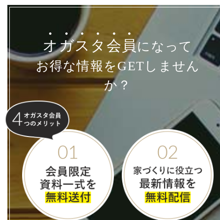
オ
ガ
ス
タ
会
員
になって
お得な情報をGETしません
か？