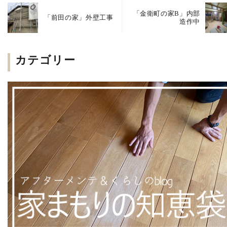
「金衛町の家B」内部
「前田の家」外壁工事
造作中
カテゴリー