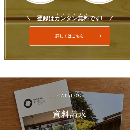
登録は
カ
ン
タ
ン
無
料
です!
詳しくはこちら
CATALOG
資料請求