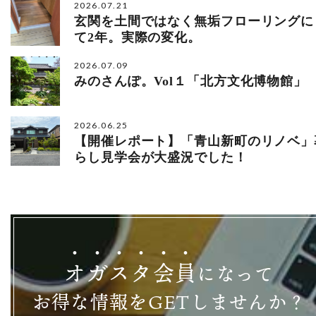
2026.07.21
玄関を土間ではなく無垢フローリングに
て2年。実際の変化。
2026.07.09
みのさんぽ。Vol１「北方文化博物館」
2026.06.25
【開催レポート】「青山新町のリノベ」
らし見学会が大盛況でした！
オ
ガ
ス
タ
会
員
になって
お得な情報をGETしませんか？