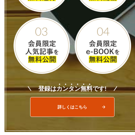
登録は
カ
ン
タ
ン
無
料
です!
詳しくはこちら