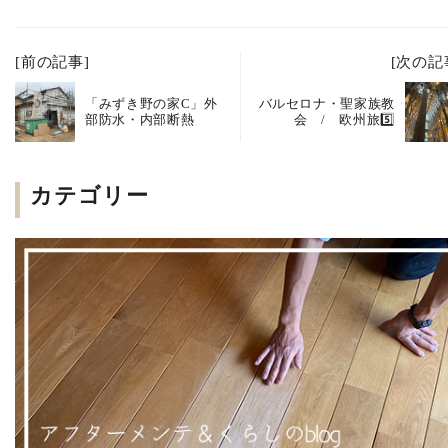
[前の記事]
[次の記
「みずき野の家C」外
バルセロナ・聖家族教
部防水・内部断熱
会 / 欧州旅5️⃣
カテゴリー