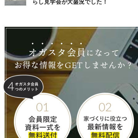
らし見学会が大盛況でした！
オ
ガ
ス
タ
会
員
になって
お得な情報をGETしませんか？