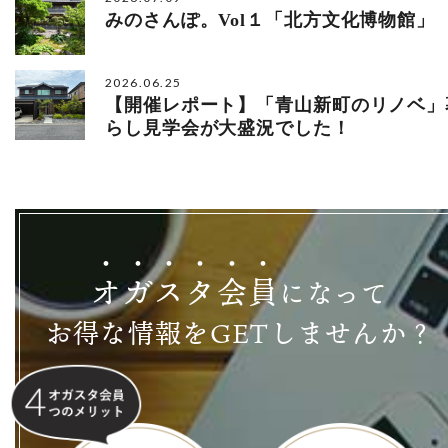
みのさんぽ。Vol１「北方文化博物館」
2026.06.25
【開催レポート】「青山新町のリノベ」
らし見学会が大盛況でした！
オ
ガ
ス
タ
会
員
になって
お得な情報をGETしませんか？