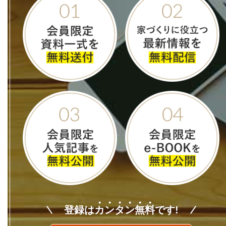
登録は
カ
ン
タ
ン
無
料
です!