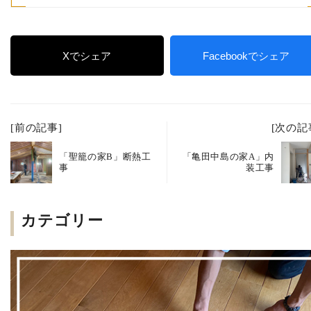
Xでシェア
Facebookでシェア
[前の記事]
[次の記
「聖籠の家B」断熱工
「亀田中島の家A」内
事
装工事
カテゴリー