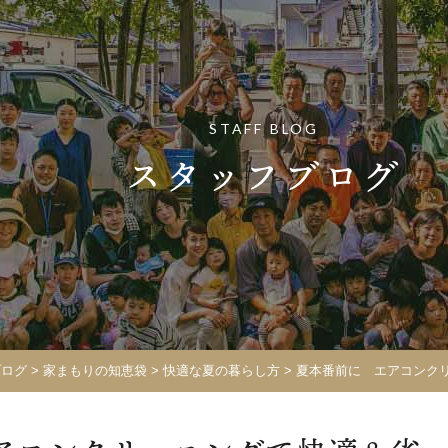
STAFF BLOG
スタッフブログ
ブログ
>
家まもりの知恵袋
>
快適な夏の暮らし方
>
夏本番前に エアコンク