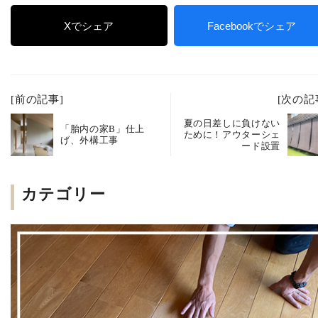
Xでシェア
Facebookでシェア
[前の記事]
[次の記
夏の日差しに負けない
「胎内の家B」仕上
ために！アウターシェ
げ、外構工事
ード設置
カテゴリー