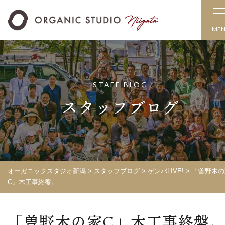
ME
STAFF BLOG
スタッフブログ
オーガニックスタジオ新潟
>
スタッフブログ
>
ゲンバLIVE!
>
「曽野木の
C」木工事終盤。
「曽野木の家C」木工事終盤