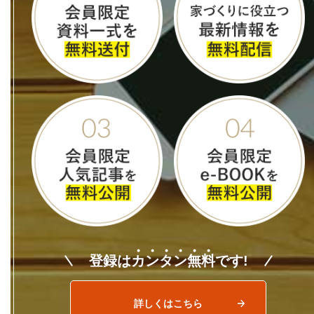
登録は
カ
ン
タ
ン
無
料
です!
詳しくはこちら