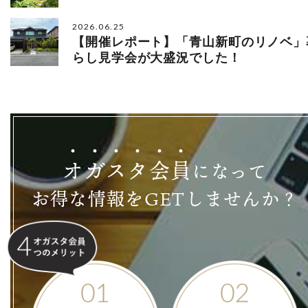
2026.06.25
【開催レポート】「青山新町のリノベ」
らし見学会が大盛況でした！
オ
ガ
ス
タ
会
員
になって
お得な情報をGETしませんか？