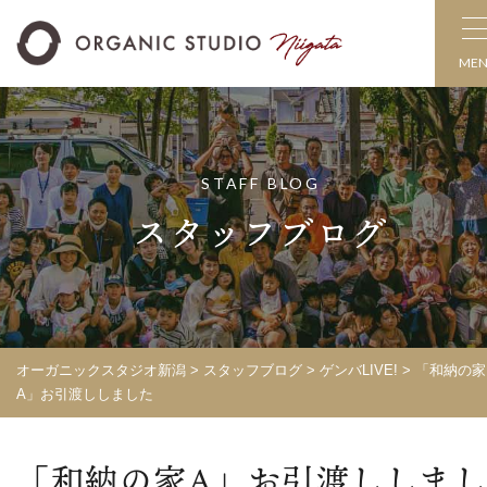
ME
STAFF BLOG
スタッフブログ
オーガニックスタジオ新潟
>
スタッフブログ
>
ゲンバLIVE!
>
「和納の家
A」お引渡ししました
「和納の家A」お引渡ししまし