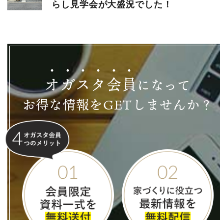
らし見学会が大盛況でした！
オ
ガ
ス
タ
会
員
になって
お得な情報をGETしませんか？