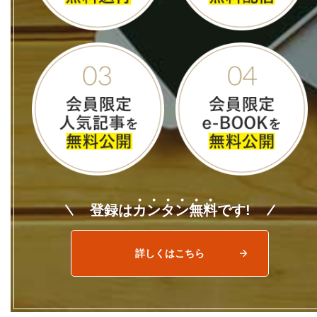
登録は
カ
ン
タ
ン
無
料
です!
詳しくはこちら