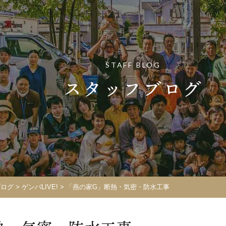
STAFF BLOG
スタッフブログ
ブログ
>
ゲンバLIVE!
>
「燕の家G」断熱・気密・防水工事