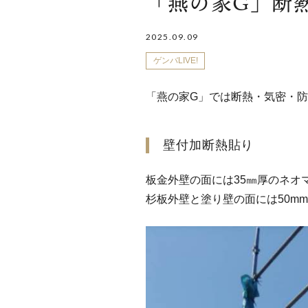
「燕の家G」断
2025.09.09
ゲンバLIVE!
「燕の家G」では断熱・気密・
壁付加断熱貼り
板金外壁の面には35㎜厚のネオ
杉板外壁と塗り壁の面には50m