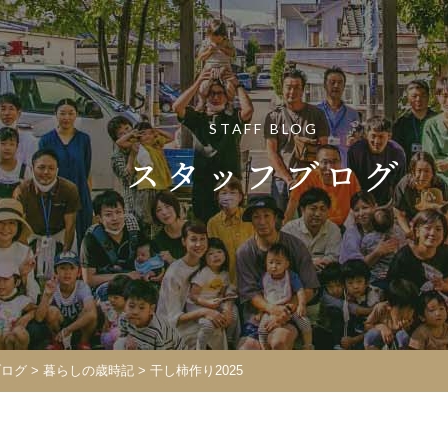
STAFF BLOG
スタッフブログ
ブログ
>
暮らしの歳時記
>
干し柿作り2025