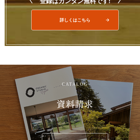
登録は
カ
ン
タ
ン
無
料
です!
詳しくはこちら
CATALOG
資料請求