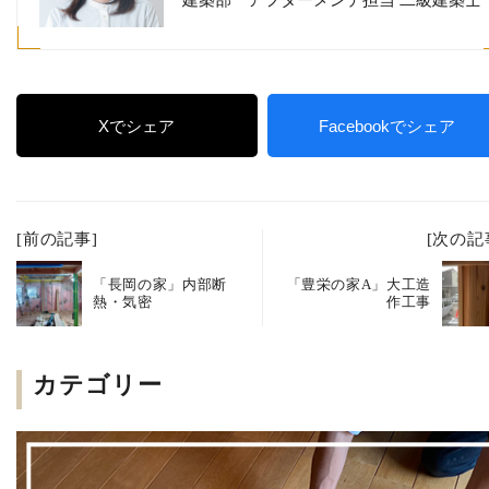
Xでシェア
Facebookでシェア
[前の記事]
[次の記
「長岡の家」内部断
「豊栄の家A」大工造
熱・気密
作工事
カテゴリー