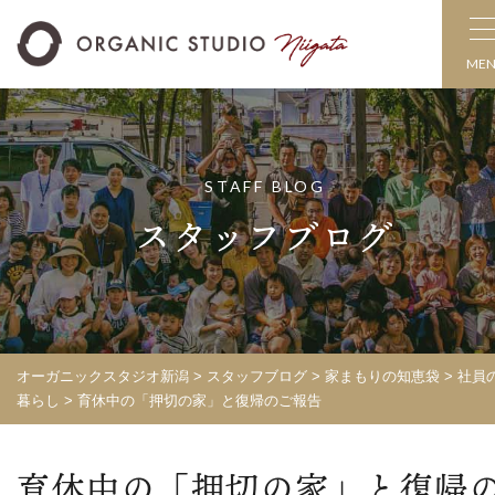
ME
STAFF BLOG
スタッフブログ
オーガニックスタジオ新潟
>
スタッフブログ
>
家まもりの知恵袋
>
社員
暮らし
>
育休中の「押切の家」と復帰のご報告
育休中の「押切の家」と復帰