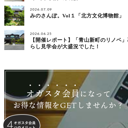
2026.07.09
みのさんぽ。Vol１「北方文化博物館」
2026.06.25
【開催レポート】「青山新町のリノベ」
らし見学会が大盛況でした！
オ
ガ
ス
タ
会
員
になって
お得な情報をGETしませんか？