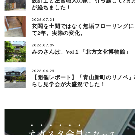
設計士と左官職人の家、引っ越して2ヵ
が経ちました！
2026.07.21
玄関を土間ではなく無垢フローリングに
て2年。実際の変化。
2026.07.09
みのさんぽ。Vol１「北方文化博物館」
2026.06.25
【開催レポート】「青山新町のリノベ」
らし見学会が大盛況でした！
オ
ガ
ス
タ
会
員
になって