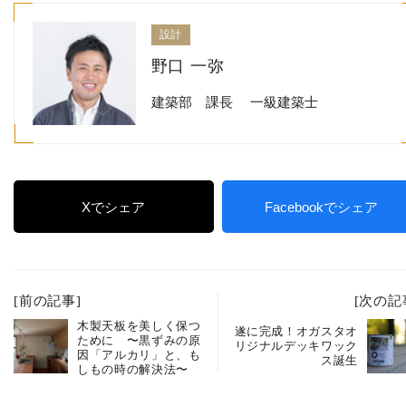
設計
野口 一弥
建築部 課長 一級建築士
Xでシェア
Facebookでシェア
[前の記事]
[次の記
木製天板を美しく保つ
遂に完成！オガスタオ
ために 〜黒ずみの原
リジナルデッキワック
因「アルカリ」と、も
ス誕生
しもの時の解決法〜