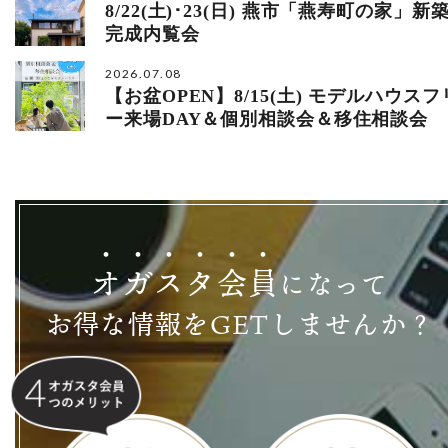
8/22(土)･23(日) 燕市「燕寿町の家」新
完成内覧会
2026.07.08
【お盆OPEN】8/15(土) モデルハウスフ
ー来場DAY＆個別相談会＆移住相談会
オ
ガ
ス
タ
会
員
になって
お得な情報をGETしませんか？