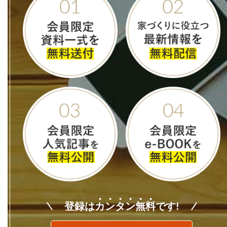
登録は
カ
ン
タ
ン
無
料
です!