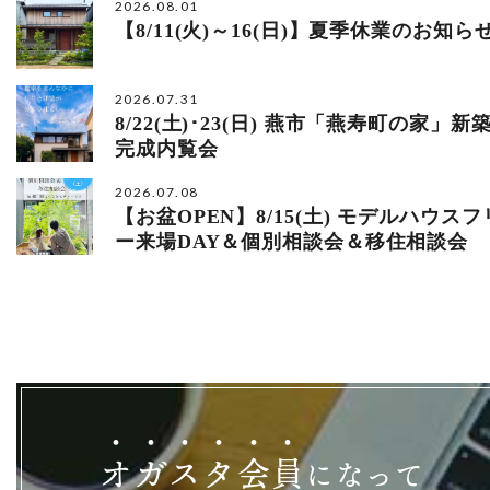
2026.08.01
【8/11(火)～16(日)】夏季休業のお知ら
2026.07.31
8/22(土)･23(日) 燕市「燕寿町の家」新
完成内覧会
2026.07.08
【お盆OPEN】8/15(土) モデルハウスフ
ー来場DAY＆個別相談会＆移住相談会
オ
ガ
ス
タ
会
員
になって