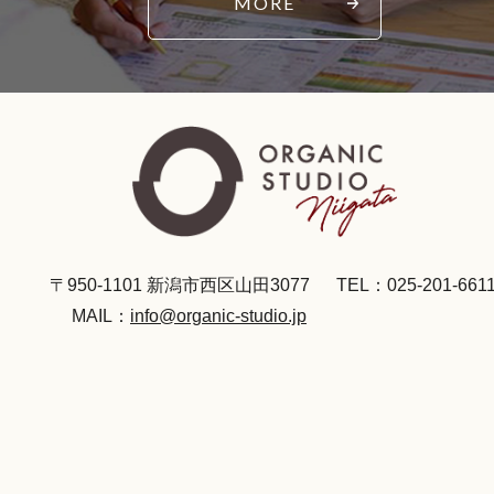
MORE
〒950-1101 新潟市西区山田3077
TEL：025-201-661
MAIL：
info@organic-studio.jp