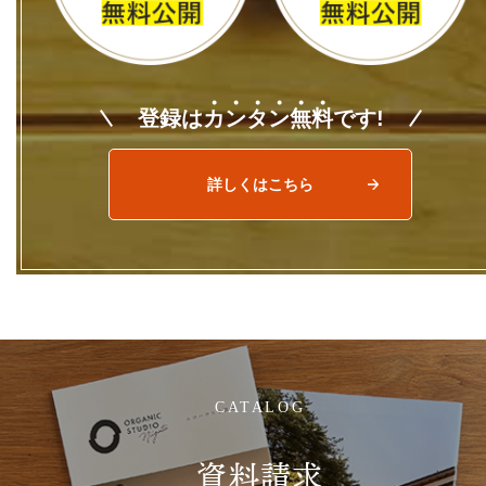
登録は
カ
ン
タ
ン
無
料
です!
詳しくはこちら
CATALOG
資料請求