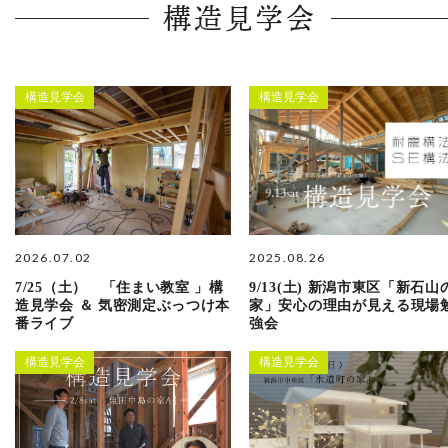
構造見学会
構造見学会
構造見学会
2026.07.02
2025.08.26
7/25（土） 「住まい教室 」構
9/13(土) 新潟市東区「新石山
造見学会 ＆ 気密測定ぶっつけ本
家」安心の理由が見える現場
番ライブ
強会
構造見学会
構造見学会