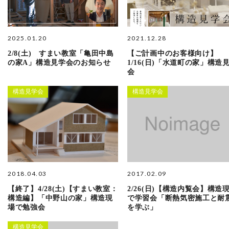
2025.01.20
2021.12.28
2/8(土) すまい教室「亀田中島
【ご計画中のお客様向け】
の家A」構造見学会のお知らせ
1/16(日)「水道町の家」構造
会
構造見学会
構造見学会
2018.04.03
2017.02.09
【終了】4/28(土)【すまい教室：
2/26(日)【構造内覧会】構造
構造編】「中野山の家」構造現
で学習会「断熱気密施工と耐
場で勉強会
を学ぶ」
構造見学会