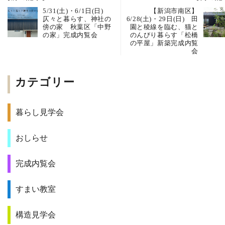
5/31(土)・6/1日(日)
【新潟市南区】
仄々と暮らす、神社の
6/28(土)・29日(日) 田
傍の家 秋葉区「中野
園と稜線を臨む、猫と
の家」完成内覧会
のんびり暮らす「松橋
の平屋」新築完成内覧
会
カテゴリー
暮らし見学会
おしらせ
完成内覧会
すまい教室
構造見学会