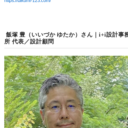
https://takumi-123.com/
飯塚 豊（いいづか ゆたか）さん｜i+i設計事
所 代表／設計顧問