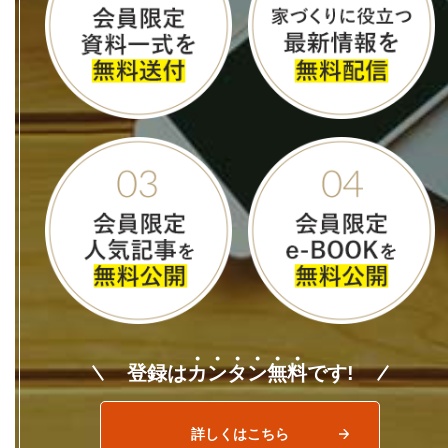
登録は
カ
ン
タ
ン
無
料
です!
詳しくはこちら