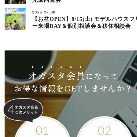
2026.07.08
【お盆OPEN】8/15(土) モデルハウスフ
ー来場DAY＆個別相談会＆移住相談会
オ
ガ
ス
タ
会
員
になって
お得な情報をGETしませんか？