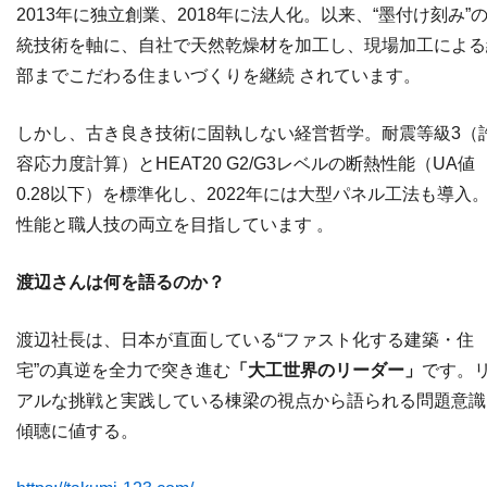
2013年に独立創業、2018年に法人化。以来、“墨付け刻み”
統技術を軸に、自社で天然乾燥材を加工し、現場加工による
部までこだわる住まいづくりを継続 されています。
しかし、古き良き技術に固執しない経営哲学。耐震等級3（
容応力度計算）とHEAT20 G2/G3レベルの断熱性能（UA値
0.28以下）を標準化し、2022年には大型パネル工法も導入
性能と職人技の両立を目指しています 。
渡辺さんは何を語るのか？
渡辺社長は、日本が直面している“ファスト化する建築・住
宅”の真逆を全力で突き進む
「大工世界のリーダー」
です。
アルな挑戦と実践している棟梁の視点から語られる問題意識
傾聴に値する。