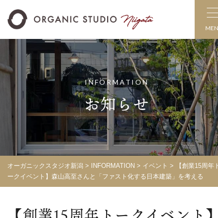
ME
INFORMATION
お知らせ
オーガニックスタジオ新潟
>
INFORMATION
>
イベント
> 【創業15周年
ークイベント】森山高至さんと「ファスト化する日本建築」を考える
【創業15周年トークイベント