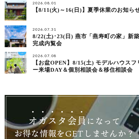
2026.08.01
【8/11(火)～16(日)】夏季休業のお知ら
2026.07.31
8/22(土)･23(日) 燕市「燕寿町の家」新
完成内覧会
2026.07.08
【お盆OPEN】8/15(土) モデルハウスフ
ー来場DAY＆個別相談会＆移住相談会
オ
ガ
ス
タ
会
員
になって
お得な情報をGETしませんか？