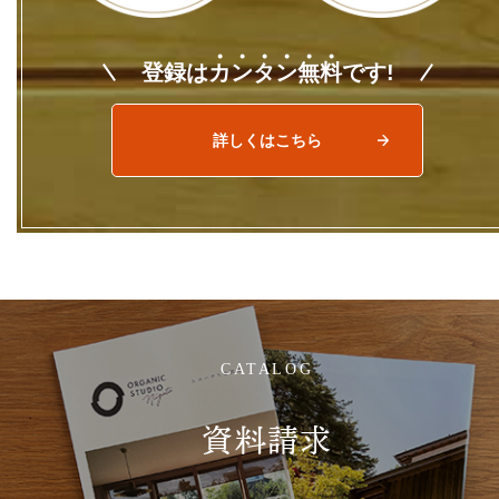
登録は
カ
ン
タ
ン
無
料
です!
詳しくはこちら
CATALOG
資料請求