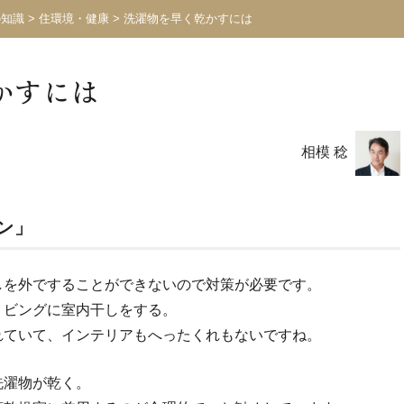
の知識
>
住環境・健康
>
洗濯物を早く乾かすには
かすには
相模 稔
ン」
しを外ですることができないので対策が必要です。
リビングに室内干しをする。
れていて、インテリアもへったくれもないですね。
洗濯物が乾く。