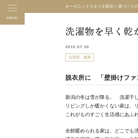
オーガニックスタジオ新潟
>
家づくり
MENU
洗濯物を早く乾
2015.07.10
住環境・健康
脱衣所に 「壁掛けファ
新潟の冬は雪が降る。 洗濯干
リビングしか暖かくない家は、
これがものすごく生活感にあふ
全館暖められる家は、どこでも