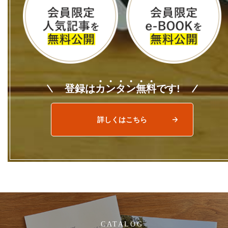
登録は
カ
ン
タ
ン
無
料
です!
詳しくはこちら
CATALOG