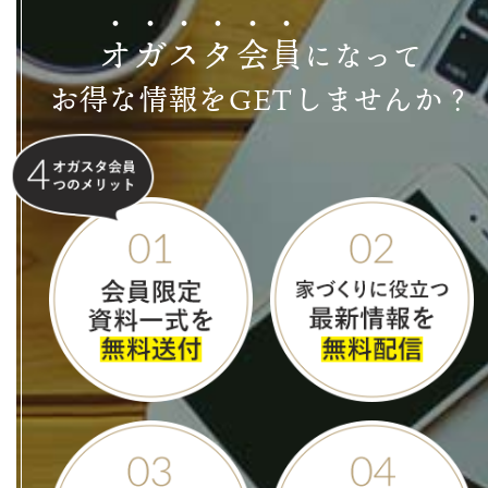
オ
ガ
ス
タ
会
員
になって
お得な情報をGETしませんか？