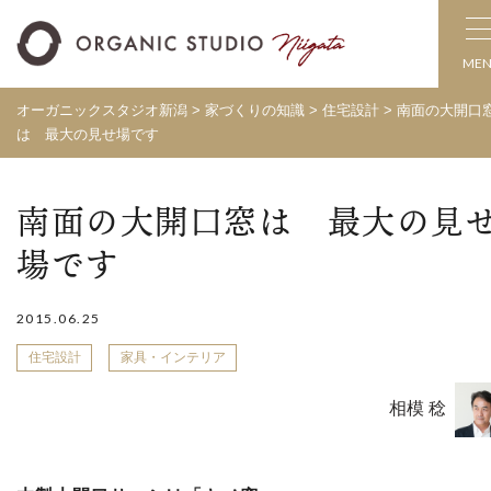
ME
オーガニックスタジオ新潟
>
家づくりの知識
>
住宅設計
>
南面の大開口
は 最大の見せ場です
南面の大開口窓は 最大の見
場です
2015.06.25
住宅設計
家具・インテリア
相模 稔