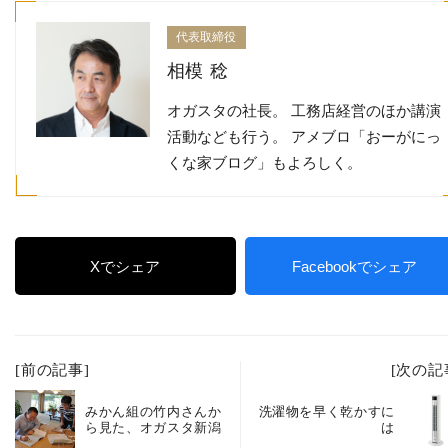
代表取締役
相模 稔
オガスタの社長。 工務店経営のほか講演
活動なども行う。 アメブロ「おーがにっ
くな家ブログ」もよろしく。
Xでシェア
Facebookでシェア
[前の記事]
[次の記
みかん組の竹内さんか
洗濯物を早く乾かすに
ら見た、オガスタ新潟
は