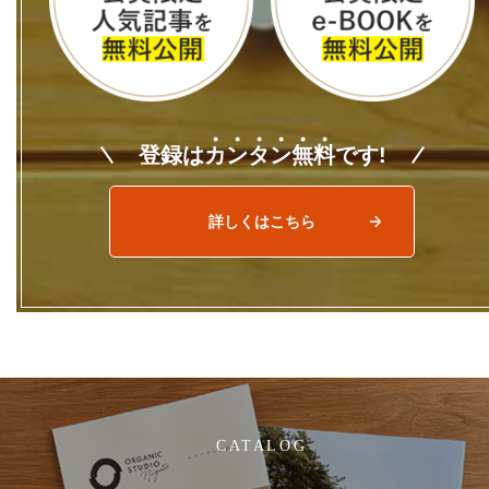
登録は
カ
ン
タ
ン
無
料
です!
詳しくはこちら
CATALOG