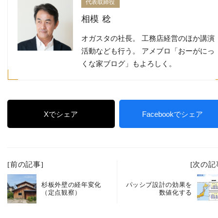
代表取締役
相模 稔
オガスタの社長。 工務店経営のほか講演
活動なども行う。 アメブロ「おーがにっ
くな家ブログ」もよろしく。
Xでシェア
Facebookでシェア
[前の記事]
[次の記
杉板外壁の経年変化
パッシブ設計の効果を
（定点観察）
数値化する