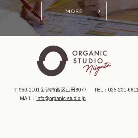
MORE
〒950-1101 新潟市西区山田3077
TEL：025-201-661
MAIL：
info@organic-studio.jp