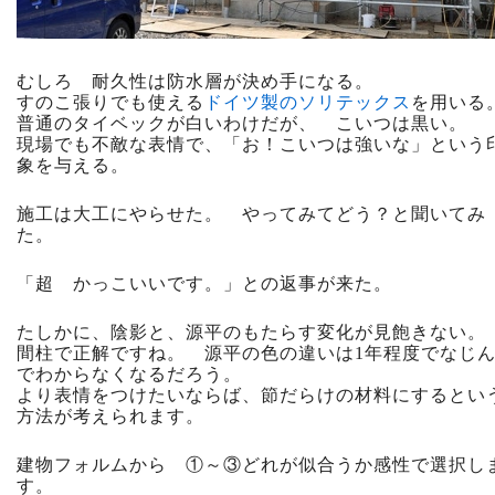
むしろ 耐久性は防水層が決め手になる。
すのこ張りでも使える
ドイツ製のソリテックス
を用いる
普通のタイベックが白いわけだが、 こいつは黒い。
現場でも不敵な表情で、「お！こいつは強いな」という
象を与える。
施工は大工にやらせた。 やってみてどう？と聞いてみ
た。
「超 かっこいいです。」との返事が来た。
たしかに、陰影と、源平のもたらす変化が見飽きない。
間柱で正解ですね。 源平の色の違いは1年程度でなじ
でわからなくなるだろう。
より表情をつけたいならば、節だらけの材料にするとい
方法が考えられます。
建物フォルムから ①～③どれが似合うか感性で選択し
す。