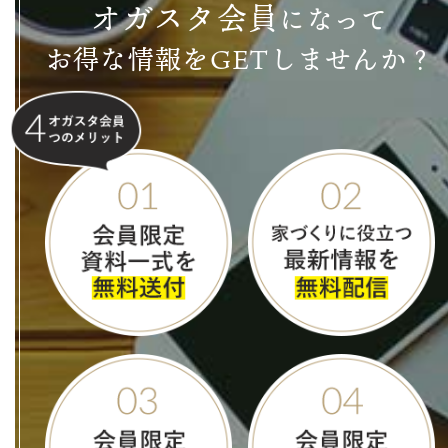
オ
ガ
ス
タ
会
員
になって
お得な情報をGETしませんか？