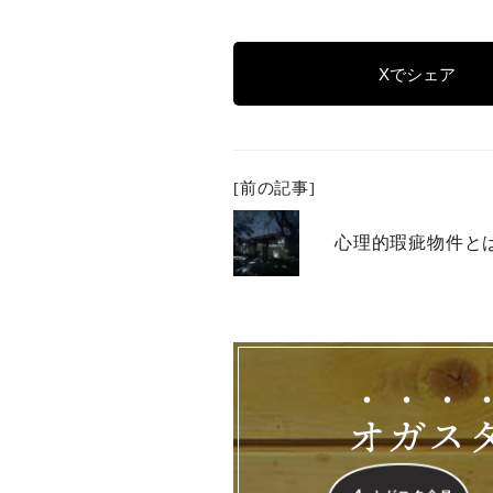
Xでシェア
[前の記事]
心理的瑕疵物件と
オ
ガ
ス