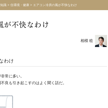
の知識
>
住環境・健康
>
エアコン冷房の風が不快なわけ
風が不快なわけ
相模 稔
なわけ
が非常に多い。
調不良も引き起こすのはよく聞く話だ。