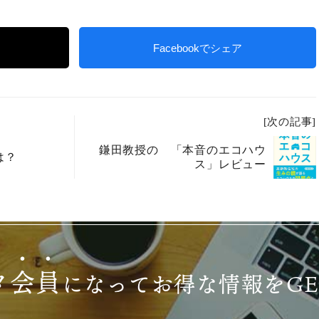
Facebookでシェア
[次の記事]
鎌田教授の 「本音のエコハウ
は？
ス」レビュー
タ
会
員
になって
お得な情報をG