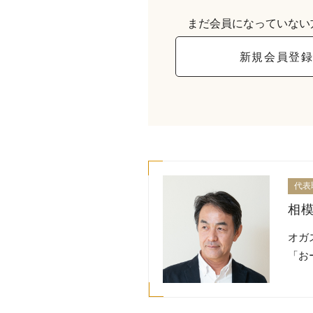
まだ会員になっていない
新規会員登
代表
相模
オガ
「お