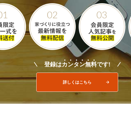
登録は
カ
ン
タ
ン
無
料
です!
詳しくはこちら