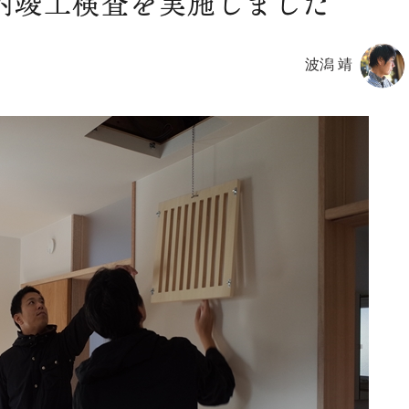
内竣工検査を実施しました
波潟 靖