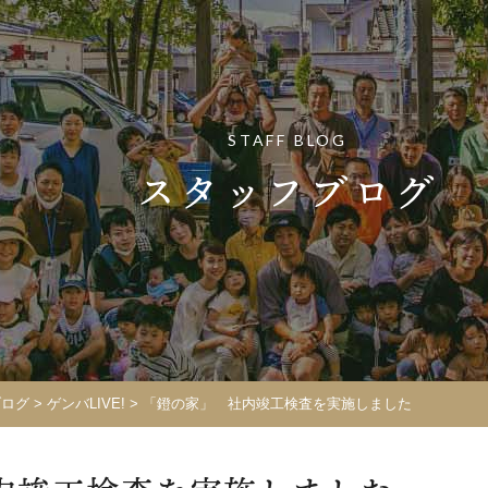
STAFF BLOG
スタッフブログ
ブログ
>
ゲンバLIVE!
>
「鐙の家」 社内竣工検査を実施しました