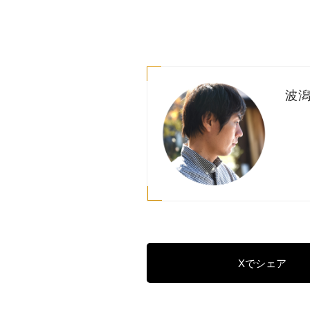
波潟
Xでシェア