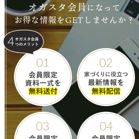
オ
ガ
ス
タ
会
員
になって
お得な情報をGETしませんか？