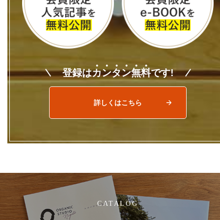
登録は
カ
ン
タ
ン
無
料
です!
詳しくはこちら
CATALOG