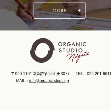
MORE
〒950-1101 新潟市西区山田3077
TEL：025-201-661
MAIL：
info@organic-studio.jp