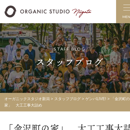
ME
STAFF BLOG
スタッフブログ
オーガニックスタジオ新潟
>
スタッフブログ
>
ゲンバLIVE!
>
「金沢町の
家」 大工工事大詰め
「金沢町の家」 大工工事大