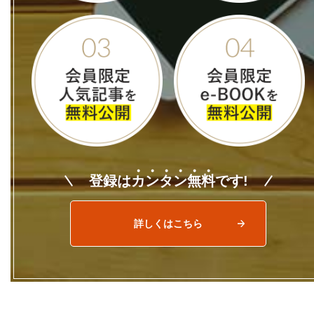
登録は
カ
ン
タ
ン
無
料
です!
詳しくはこちら