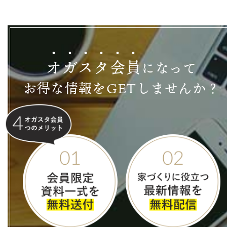
オ
ガ
ス
タ
会
員
になって
お得な情報をGETしませんか？