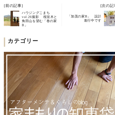
[前の記事]
[次の記
ハウジングこまち
「加茂の家B」 設計
vol.26撮影 桜並木と
進行中です
角田山を望む「巻の家
B」
カテゴリー