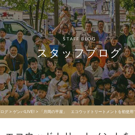
STAFF BLOG
スタッフブログ
ブログ
>
ゲンバLIVE!
>
「月岡の平屋」 エコウッドトリートメントを初使用