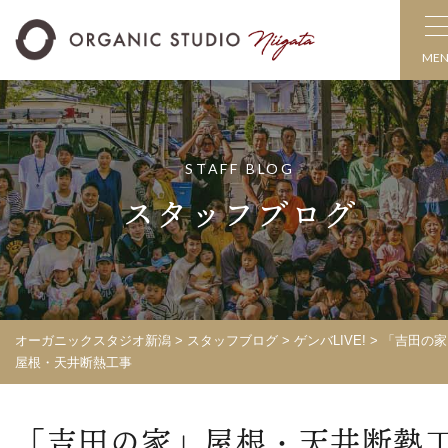
ME
STAFF BLOG
スタッフブログ
オーガニックスタジオ新潟
>
スタッフブログ
>
ゲンバLIVE!
>
「吉田の家
屋根・天井断熱工事
「吉田の家」屋根・天井断熱