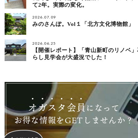
て2年。実際の変化。
2026.07.09
みのさんぽ。Vol１「北方文化博物館」
2026.06.25
【開催レポート】「青山新町のリノベ」
らし見学会が大盛況でした！
オ
ガ
ス
タ
会
員
になって
お得な情報をGETしませんか？