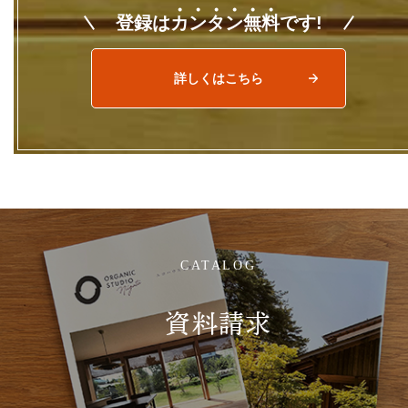
登録は
カ
ン
タ
ン
無
料
です!
詳しくはこちら
CATALOG
資料請求