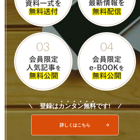
登録は
カ
ン
タ
ン
無
料
です!
詳しくはこちら