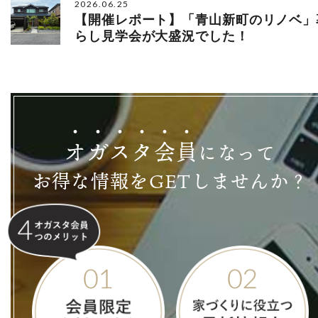
2026.06.25
【開催レポート】「青山新町のリノベ」
らし見学会が大盛況でした！
オ
ガ
ス
タ
会
員
になって
お得な情報をGETしませんか？