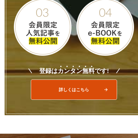
登録は
カ
ン
タ
ン
無
料
です!
詳しくはこちら