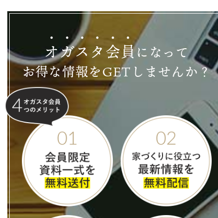
オ
ガ
ス
タ
会
員
になって
お得な情報をGETしませんか？