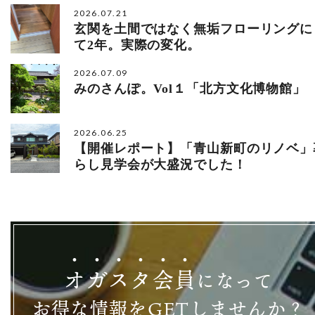
2026.07.21
玄関を土間ではなく無垢フローリングに
て2年。実際の変化。
2026.07.09
みのさんぽ。Vol１「北方文化博物館」
2026.06.25
【開催レポート】「青山新町のリノベ」
らし見学会が大盛況でした！
オ
ガ
ス
タ
会
員
になって
お得な情報をGETしませんか？