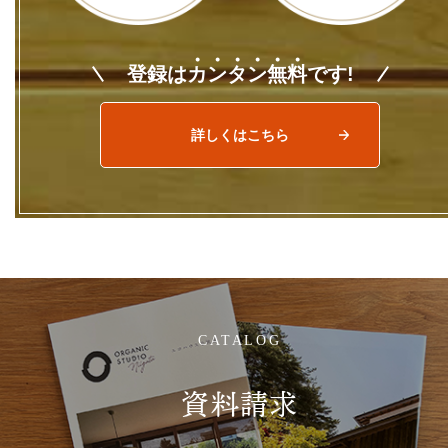
登録は
カ
ン
タ
ン
無
料
です!
詳しくはこちら
CATALOG
資料請求