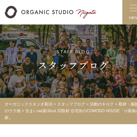
ME
STAFF BLOG
スタッフブログ
オーガニックスタジオ新潟
>
スタッフブログ
>
活動のキロク
>
取材・撮
のウラ側
>
住まいnet新潟vol.32取材 住宅街のCOMODO HOUSE「小新南
家」