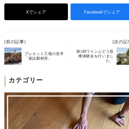
Xでシェア
Facebookでシェア
[前の記事]
[次の記
第3回ワインぶどう収
プレカット工場の見学
穫体験会を行いまし
「坂詰製材所」
た。
カテゴリー