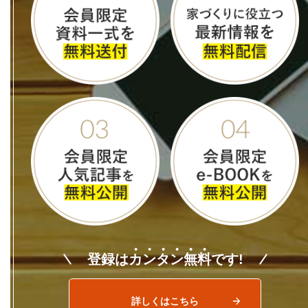
登録は
カ
ン
タ
ン
無
料
です!
詳しくはこちら