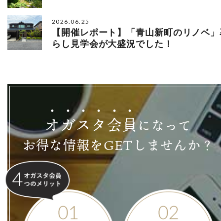
2026.06.25
【開催レポート】「青山新町のリノベ」
らし見学会が大盛況でした！
オ
ガ
ス
タ
会
員
になって
お得な情報をGETしませんか？