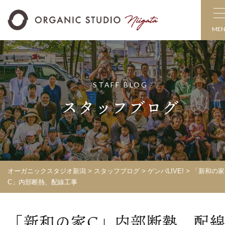
ME
STAFF BLOG
スタッフブログ
オーガニックスタジオ新潟
>
スタッフブログ
>
ゲンバLIVE!
>
「新和の家
C」内部断熱、配線工事
「新和の家C」内部断熱、配