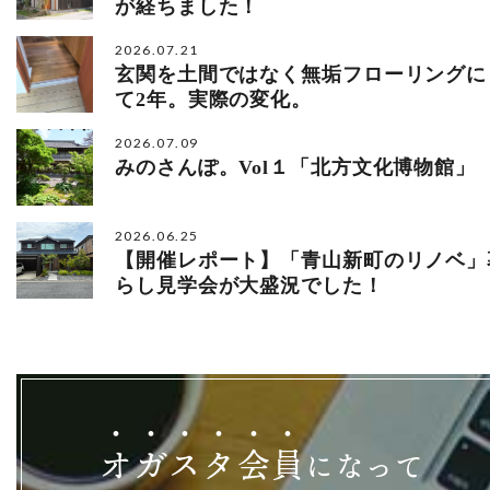
が経ちました！
2026.07.21
玄関を土間ではなく無垢フローリングに
て2年。実際の変化。
2026.07.09
みのさんぽ。Vol１「北方文化博物館」
2026.06.25
【開催レポート】「青山新町のリノベ」
らし見学会が大盛況でした！
オ
ガ
ス
タ
会
員
になって