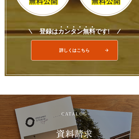
登録は
カ
ン
タ
ン
無
料
です!
詳しくはこちら
CATALOG
資料請求