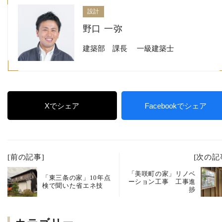
設計
野口 一弥
建築部 課長 一級建築士
Xでシェア
Facebookでシェア
[前の記事]
[次の記
「美咲町の家」リノベ
「東三条の家」10年点
ーション工事 工事進
検で聞いた省エネ技
捗