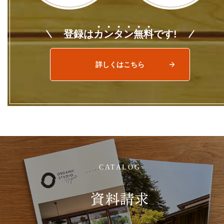
登録は
カ
ン
タ
ン
無
料
です!
詳しくはこちら
CATALOG
資料請求