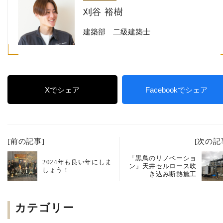
刈谷 裕樹
建築部 二級建築士
Xでシェア
Facebookでシェア
[前の記事]
[次の記
「黒鳥のリノベーショ
2024年も良い年にしま
ン」天井セルロース吹
しょう！
き込み断熱施工
カテゴリー