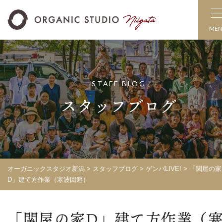
ME
STAFF BLOG
スタッフブログ
オーガニックスタジオ新潟
>
スタッフブログ
>
ゲンバLIVE!
>
「関屋の家
D」建て方作業（寒波回避）
「関屋の家D」建て方作業（