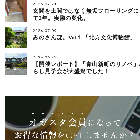
2026.07.21
玄関を土間ではなく無垢フローリングに
て2年。実際の変化。
2026.07.09
みのさんぽ。Vol１「北方文化博物館」
2026.06.25
【開催レポート】「青山新町のリノベ」
らし見学会が大盛況でした！
オ
ガ
ス
タ
会
員
になって
お得な情報をGETしませんか？