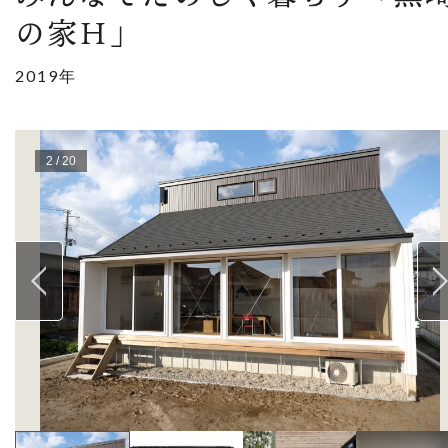
の家Ｈ」
2019年
2
/
20