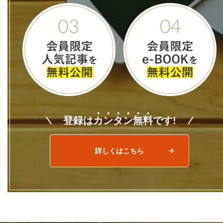
登録は
カ
ン
タ
ン
無
料
です!
詳しくはこちら