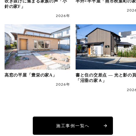
吹き抜けに集まる家族の声「小
半外×半平屋「燕市秋葉町の
針の家F」
202
2026年
高窓の平屋「豊栄の家A」
書と住の交差点 ― 光と影の
「沼垂の家Ａ」
2026年
202
施工事例一覧へ