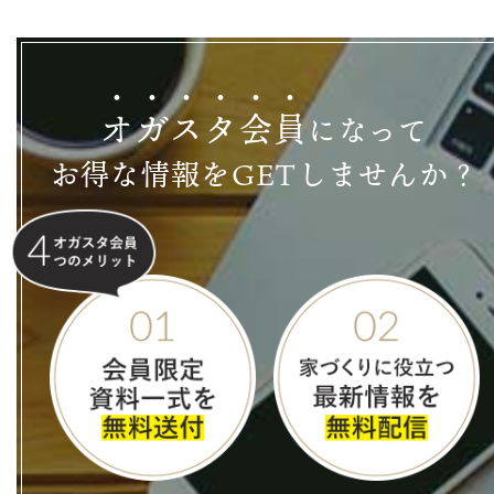
オ
ガ
ス
タ
会
員
になって
お得な情報をGETしませんか？