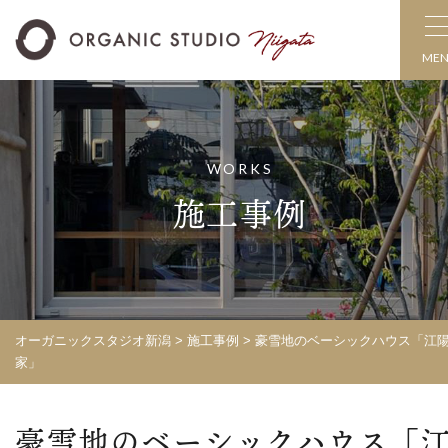
ME
WORKS
施工事例
オーガニックスタジオ新潟
>
施工事例
>
豪雪地のベーシックハウス「江
家」
豪雪地のベーシックハウス「