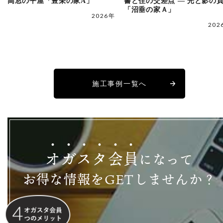
高窓の平屋「豊栄の家A」
書と住の交差点 ― 光と影の
「沼垂の家Ａ」
2026年
202
施工事例一覧へ
オ
ガ
ス
タ
会
員
になって
お得な情報をGETしませんか？