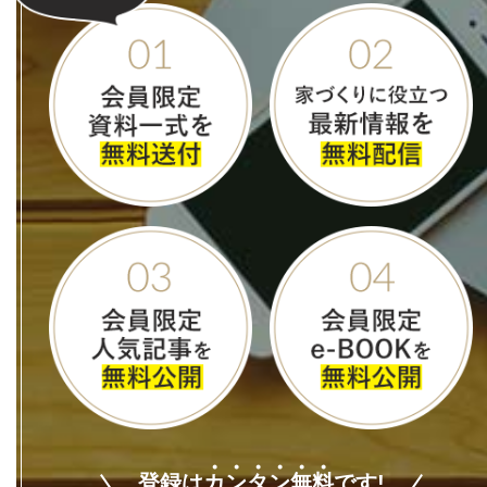
登録は
カ
ン
タ
ン
無
料
です!