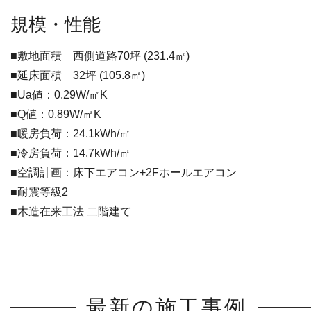
規模・性能
■敷地面積 西側道路70坪 (231.4㎡)
■延床面積 32坪 (105.8㎡)
■Ua値：0.29W/㎡K
■Q値：0.89W/㎡K
■暖房負荷：24.1kWh/㎡
■冷房負荷：14.7kWh/㎡
■空調計画：床下エアコン+2Fホールエアコン
■耐震等級2
■木造在来工法 二階建て
最新の施工事例