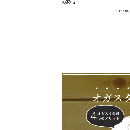
の家F」
2026年
オ
ガ
ス