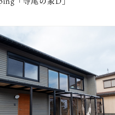
mping「寺尾の家D」