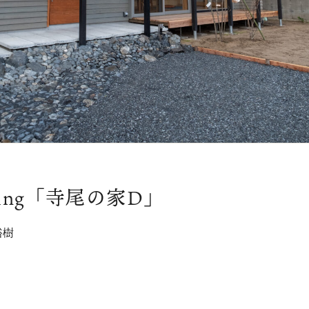
ping「寺尾の家D」
裕樹