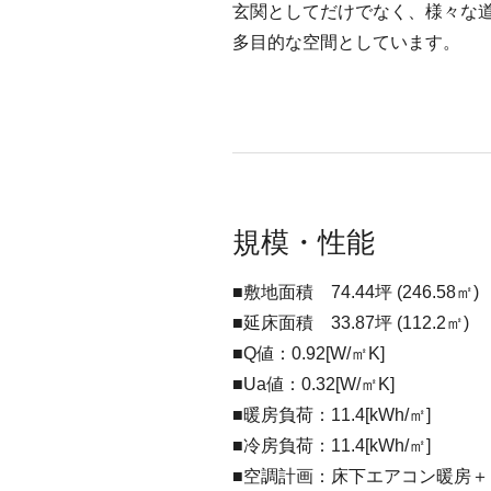
玄関としてだけでなく、様々な
多目的な空間としています。
規模・性能
■敷地面積 74.44坪 (246.58㎡)
■延床面積 33.87坪 (112.2㎡)
■Q値：0.92[W/㎡K]
■Ua値：0.32[W/㎡K]
■暖房負荷：11.4[kWh/㎡]
■冷房負荷：11.4[kWh/㎡]
■空調計画：床下エアコン暖房