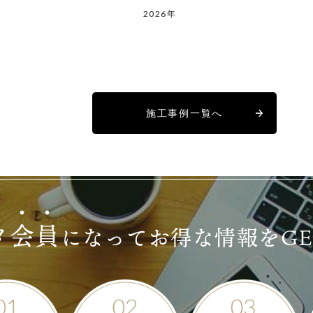
2026年
施工事例一覧へ
タ
会
員
になって
お得な情報をG