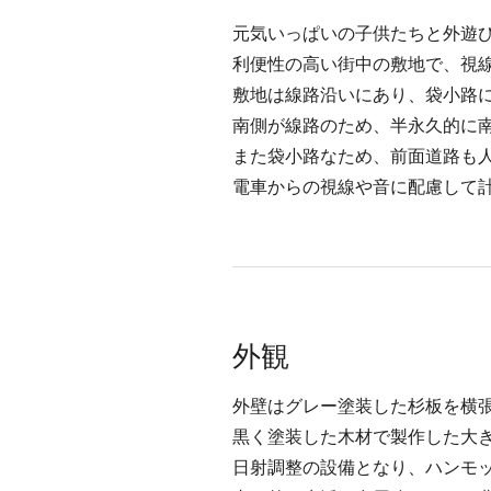
元気いっぱいの子供たちと外遊
利便性の高い街中の敷地で、視
敷地は線路沿いにあり、袋小路
南側が線路のため、半永久的に
また袋小路なため、前面道路も
電車からの視線や音に配慮して
外観
外壁はグレー塗装した杉板を横
黒く塗装した木材で製作した大
日射調整の設備となり、ハンモ